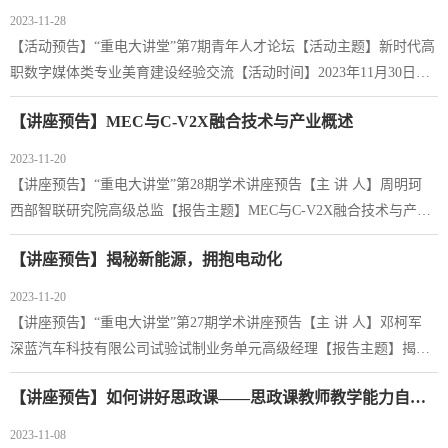
2023-11-28
【活动预告】“重电大讲堂”第7期青年人才论坛【活动主题】新时代高
职数字媒体类专业美育建设经验交流【活动时间】2023年11月30日周
四下午14：30【活动地点】1栋1-411 会议室【主办单位】科研与社会
【讲座预告】MEC与C-V2X融合技术与产业概述
服务处、党委教师工作部、教师发展中心【承办学院】数字媒体学院
【交流主题】 谭真谛 《思想与物态——新时代职业院校美育课程建
2023-11-20
设困境及创新实践》李 文 《新时代职业院校数字媒体类专业学生的
【讲座预告】“重电大讲堂”第28期学术讲座预告【主 讲 人】周明珂
艺术观养成》唐晓莉 《虚拟数字人的审美分析》...
西部智联研究院高级总监【报告主题】MEC与C-V2X融合技术与产业
概述 【活动时间】2023年11月23日周四下午14:30【活动地点】13栋
【讲座预告】揭秘新能源，拥抱电动化
307会议室【主办单位】科研与社会服务处 【承办学院】通信工程学
院
2023-11-20
【讲座预告】“重电大讲堂”第27期学术讲座预告【主 讲 人】邓柯军
深蓝汽车科技有限公司试验试制业务单元高级经理【报告主题】揭秘
新能源，拥抱电动化【活动时间】2023年11月22日周三下午14:00【活
【讲座预告】如何讲好思政课——思政课教师教学能力自我提升经验分享
动地点】16栋203会议室【主办单位】科研与社会服务处【承办学院】
智能制造与汽车学院
2023-11-08