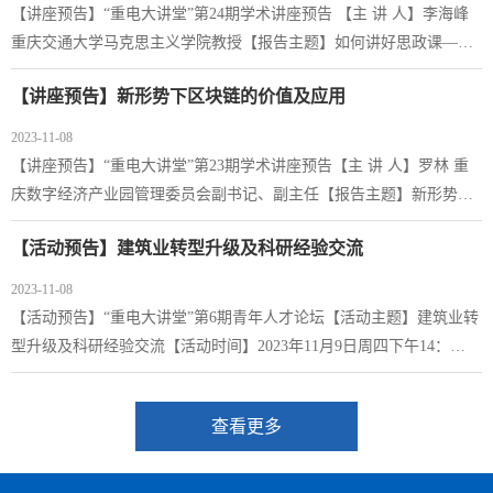
【讲座预告】“重电大讲堂”第24期学术讲座预告 【主 讲 人】李海峰
重庆交通大学马克思主义学院教授【报告主题】如何讲好思政课——
思政课教师教学能力自我提升经验分享【活动时间】2023年11月9日周
【讲座预告】新形势下区块链的价值及应用
四下午14:00【活动地点】马克思主义学院思政多功能厅【承办学院】
马克思主义学院
2023-11-08
【讲座预告】“重电大讲堂”第23期学术讲座预告【主 讲 人】罗林 重
庆数字经济产业园管理委员会副书记、副主任【报告主题】新形势下
区块链的价值及应用【活动时间】2023年11月9日周四下午14:30【活
【活动预告】建筑业转型升级及科研经验交流
动地点】10栋412会议室【承办学院】财经管理学院
2023-11-08
【活动预告】“重电大讲堂”第6期青年人才论坛【活动主题】建筑业转
型升级及科研经验交流【活动时间】2023年11月9日周四下午14：
30【活动地点】6栋6202会议室【主办单位】科研与社会服务处、党委
教师工作部、教师发展中心【承办学院】建筑与材料学院【交流主
查看更多
题】 毛伟 《新时代建筑咨询产业服务综合社会需求的逻辑理路》何栋
《楼宇自控系统运维管理现状与破局浅析》彭瑜 《桥梁运维BIM动态
预警关键技术研究》王旭 《建筑业数字化转型重点场景应用与发展趋