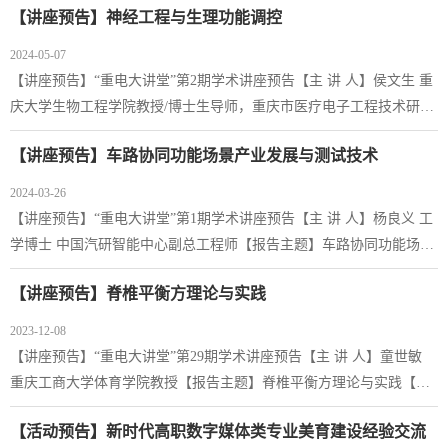
【讲座预告】神经工程与生理功能调控
学院】数字媒体学院【主讲人介绍】1.黄潇（重庆大学建筑学博士、
正高级工程师、重庆市勘察设计协会建筑设计分会副会长）报告题
2024-05-07
目：在地而生——地域文化与现代建筑设计的融合2.陈宝华（四川美
【讲座预告】“重电大讲堂”第2期学术讲座预告【主 讲 人】侯文生 重
术学院明清家具研究所所长、重庆汉福百年红木家具厂厂长、...
庆大学生物工程学院教授/博士生导师，重庆市医疗电子工程技术研究
中心主任【报告主题】神经工程与生理功能调控【活动时间】2024年5
【讲座预告】车路协同功能场景产业发展与测试技术
月7日周二下午15：30【活动地点】16栋16-422【主办单位】科研与社
会服务处【承办学院】智慧健康学院
2024-03-26
【讲座预告】“重电大讲堂”第1期学术讲座预告【主 讲 人】杨良义 工
学博士 中国汽研智能中心副总工程师【报告主题】车路协同功能场景
产业发展与测试技术【活动时间】2024年3月28日下午14:30【活动地
【讲座预告】脊椎平衡方理论与实践
点】13-307会议室【主办单位】科研与社会服务处【承办学院】通信
工程学院
2023-12-08
【讲座预告】“重电大讲堂”第29期学术讲座预告【主 讲 人】童世敏
重庆工商大学体育学院教授【报告主题】脊椎平衡方理论与实践【活
动时间】2023年12月8日周五下午14:00-16:00【活动地点】13栋
【活动预告】新时代高职数字媒体类专业美育建设经验交流
308【主办单位】科研与社会服务处【承办学院】体育与国防教学部